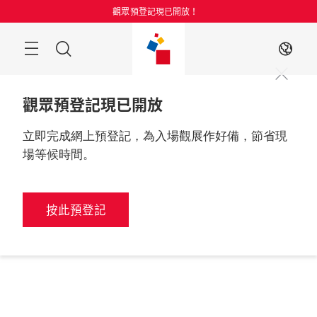
跳
觀眾預登記現已開放！
過
目
搜
ZH
錄
索
觀眾預登記現已開放
立即完成網上預登記，為入場觀展作好備，節省現
場等候時間。
按此預登記