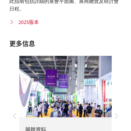
此指南包括詳細的展會平面圖、展商總覽及研討會
日程。
2025版本
更多信息
上
下
一
一
步
步
旅
展館資料