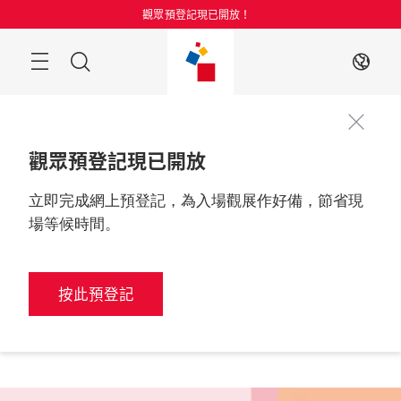
跳
觀眾預登記現已開放！
過
目
搜
ZH
錄
索
觀眾預登記現已開放
立即完成網上預登記，為入場觀展作好備，節省現
更多資訊
2026年8月25至27日

中國，上海
場等候時間。
按此預登記