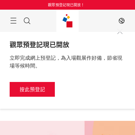
跳
觀眾預登記現已開放！
過
目
搜
ZH
錄
索
觀眾預登記現已開放
立即完成網上預登記，為入場觀展作好備，節省現
場等候時間。
更多資訊
2026年8月25至27日

中國，上海
按此預登記