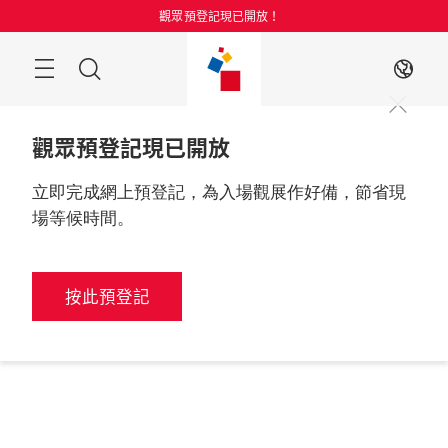
跳
觀眾預登記現已開放！
過
目
搜
ZH
錄
索
觀眾預登記現已開放
立即完成網上預登記，為入場觀展作好備，節省現
場等候時間。
按此預登記