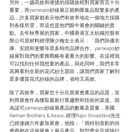
另外，一趟高效和便捷的採購旅程對買家而言十分
重要，而yarnexpo紗線展正能夠匯集品類繁多的產
品，許多買家都表示他們有效率地在一個地方採購
到各樣所需，而這也是他們眼中展會的關鍵的賣
點。去年秋季展的買家，中國香港互太紡織控股有
限公司原材料經理陳少梅女士表示：「我們與優衣
庫、安踏和斐樂等眾多時尚品牌合作。yarnexpo紗
線展對我們的業務戰略有著重大的影響。在這裡我
可以找到任何我想要的產品，與此同時，我們非常
高興看到全新的花式紗主題區，讓我們買家了解到
眾多優質花式紗線的品牌，省時又高效。
除了高效率，買家也十分欣賞展會產品的品質，並
利用展會作為獲取最新行業趨勢和技術的渠道。因
為認可yarnexpo紗線展產品的數量及質量，美國
Neman Brothers & Assoc.經理Rajiv Srivastava先生
已經連續六年參加展會，他指：「我特別喜歡的供
應商都在這個展會上展示產品，類型齊全且跟隨行