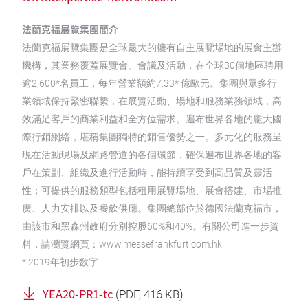
法蘭克福展覽集團簡介
法蘭克福展覽集團是全球最大的擁有自主展覽場地的展會主辦
機構，其業務覆蓋展覽會、會議及活動，在全球30個地區聘用
逾2,600*名員工，每年營業額約7.33* 億歐元。集團與眾多行
業領域保持緊密聯繫，在展覽活動、場地和服務業務領域，高
效滿足客戶的商業利益和全方位需求。遍布世界各地的龐大國
際行銷網絡，堪稱集團獨特的銷售優勢之一。多元化的服務呈
現在活動現場及網路管道的各個環節，確保遍布世界各地的客
戶在策劃、組織及進行活動時，能持續享受到高品質及靈活
性；可提供的服務類型包括租用展覽場地、展會搭建、市場推
廣、人力安排以及餐飲供應。集團總部位於德國法蘭克福市，
由該市和黑森州政府分別控股60%和40%。有關公司進一步資
料，請瀏覽網頁：www.messefrankfurt.com.hk
* 2019年初步数字
YEA20-PR1-tc
(
PDF
, 416 KB)