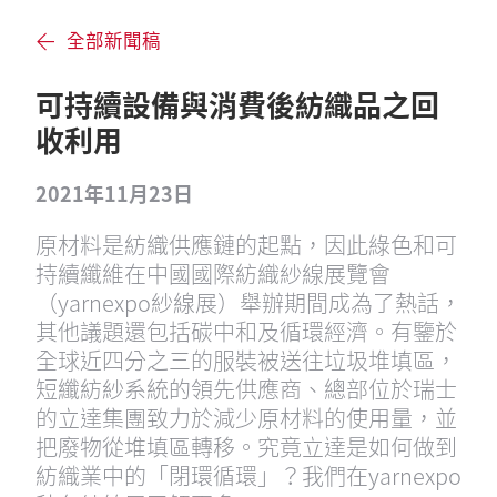
全部新聞稿
可持續設備與消費後紡織品之回
收利用
2021年11月23日
原材料是紡織供應鏈的起點，因此綠色和可
持續纖維在中國國際紡織紗線展覽會
（yarnexpo紗線展）舉辦期間成為了熱話，
其他議題還包括碳中和及循環經濟。有鑒於
全球近四分之三的服裝被送往垃圾堆填區，
短纖紡紗系統的領先供應商、總部位於瑞士
的立達集團致力於減少原材料的使用量，並
把廢物從堆填區轉移。究竟立達是如何做到
紡織業中的「閉環循環」？我們在yarnexpo