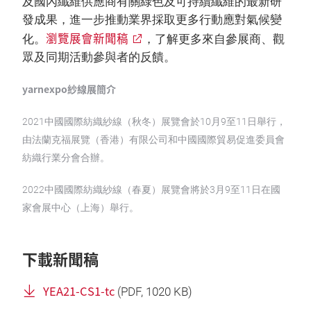
及國內纖維供應商有關綠色及可持續纖維的最新研
發成果，進一步推動業界採取更多行動應對氣候變
瀏覽展會新聞稿
化。
，了解更多來自參展商、觀
眾及同期活動參與者的反饋。
yarnexpo紗線展簡介
2021中國國際紡織紗線（秋冬）展覽會於10月9至11日舉行，
由法蘭克福展覽（香港）有限公司和中國國際貿易促進委員會
紡織行業分會合辦。
2022中國國際紡織紗線（春夏）展覽會將於3月9至11日在國
家會展中心（上海）舉行。
下載新聞稿
YEA21-CS1-tc
(
PDF
, 1020 KB)