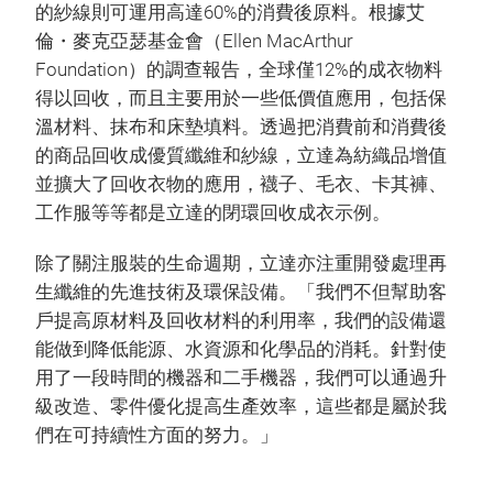
的紗線則可運用高達60%的消費後原料。根據艾
倫・麥克亞瑟基金會（Ellen MacArthur
Foundation）的調查報告，全球僅12%的成衣物料
得以回收，而且主要用於一些低價值應用，包括保
溫材料、抹布和床墊填料。透過把消費前和消費後
的商品回收成優質纖維和紗線，立達為紡織品增值
並擴大了回收衣物的應用，襪子、毛衣、卡其褲、
工作服等等都是立達的閉環回收成衣示例。
除了關注服裝的生命週期，立達亦注重開發處理再
生纖維的先進技術及環保設備。「我們不但幫助客
戶提高原材料及回收材料的利用率，我們的設備還
能做到降低能源、水資源和化學品的消耗。針對使
用了一段時間的機器和二手機器，我們可以通過升
級改造、零件優化提高生產效率，這些都是屬於我
們在可持續性方面的努力。」