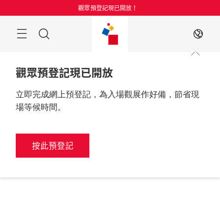
跳
觀眾預登記現已開放！
過
目
搜
ZH
錄
索
觀眾預登記現已開放
立即完成網上預登記，為入場觀展作好備，節省現
場等候時間。
按此預登記