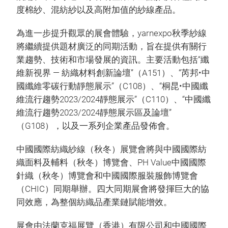
度棉紗、混紡紗以及高附加值的紗線產品。
為進一步提升觀眾的展會體驗，yarnexpo秋季紗線
將繼續提供題材廣泛的同期活動，旨在提供有關行
業趨勢、技術和市場發展的資訊。主要活動包括“纖
維新視界 — 紡織材料創新論壇”（A151）、“芮邦•中
國纖維零碳行動靜態展示”（C108）、“桐昆•中國纖
維流行趨勢2023/2024靜態展示”（C110）、“中國纖
維流行趨勢2023/2024靜態展示區及論壇”
（G108），以及一系列企業產品發佈會。
中國國際紡織紗線（秋冬）展覽會將與中國國際紡
織面料及輔料（秋冬）博覽會、PH Value中國國際
針織（秋冬）博覽會和中國國際服裝服飾博覽會
（CHIC）同期舉辦。四大同期展會將發揮巨大的協
同效應，為整個紡織品產業鏈賦能增效。
展會由法蘭克福展覽（香港）有限公司和中國國際