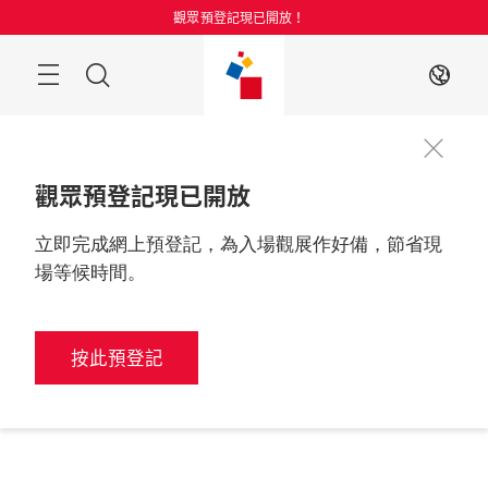
跳
觀眾預登記現已開放！
過
目
搜
ZH
錄
索
觀眾預登記現已開放
立即完成網上預登記，為入場觀展作好備，節省現
場等候時間。
按此預登記