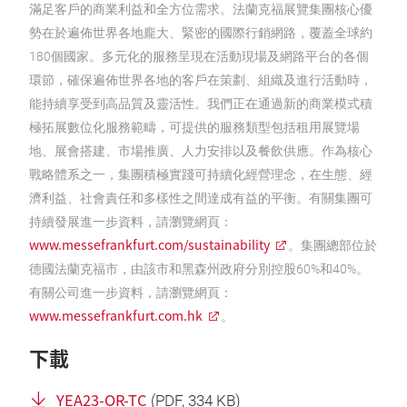
滿足客戶的商業利益和全方位需求。法蘭克福展覽集團核心優
勢在於遍佈世界各地龐大、緊密的國際行銷網路，覆蓋全球約
180個國家。多元化的服務呈現在活動現場及網路平台的各個
環節，確保遍佈世界各地的客戶在策劃、組織及進行活動時，
能持續享受到高品質及靈活性。我們正在通過新的商業模式積
極拓展數位化服務範疇，可提供的服務類型包括租用展覽場
地、展會搭建、市場推廣、人力安排以及餐飲供應。作為核心
戰略體系之一，集團積極實踐可持續化經營理念，在生態、經
濟利益、社會責任和多樣性之間達成有益的平衡。有關集團可
持續發展進一步資料，請瀏覽網頁：
www.messefrankfurt.com/sustainability
。集團總部位於
德國法蘭克福市，由該市和黑森州政府分別控股60%和40%。
有關公司進一步資料，請瀏覽網頁：
www.messefrankfurt.com.hk
。
下載
YEA23-OR-TC
(
PDF
, 334 KB)