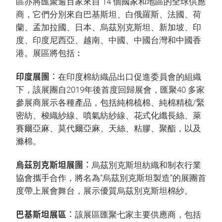
區亦將匯聚逾百家來自 14 個國家和地區的全球供應
商，它們分別來自巴基斯坦、白俄羅斯、法國、荷
蘭、孟加拉國、日本、烏茲別克斯坦、新加坡、印
度、印度尼西亞、越南、中國、中國台灣和中國香
港。展區將包括︰
印度展團︰
在印度棉紡織品出口促進委員會的組織
下，該展團自2019年後首度回歸展會，匯聚40 多家
參展商展示各種產品，包括純棉梳棉、純棉精梳/緊
密紡、梭織紗線、噴氣紡紗線、花式化纖長絲、萊
賽爾亞麻、莫代爾亞麻、天絲、粘膠、聚酯，以及
滌棉。
烏茲別克斯坦展團︰
烏茲別克斯坦紡織和制衣行業
協會攜手合作，將名為“烏茲別克斯坦製造”的展團首
度帶上展會舞台，展示優質烏茲別克斯坦棉紗。
巴基斯坦展區︰
該展區匯聚七家主要供應商，包括