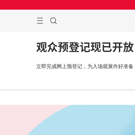
跳
过
菜
搜
单
索
观众预登记现已开放
立即完成网上预登记，为入场观展作好准备
2026
中国