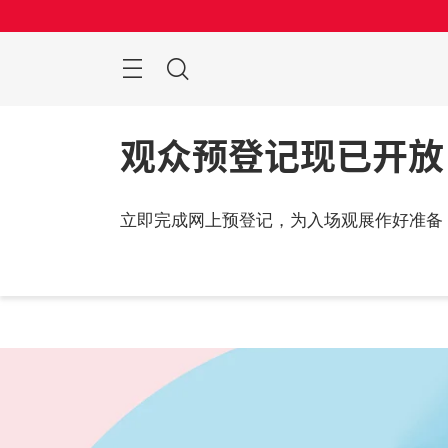
跳
过
菜
搜
单
索
观众预登记现已开放
立即完成网上预登记，为入场观展作好准备
2026
中国