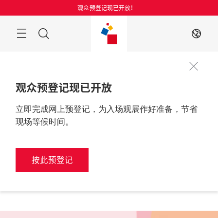
跳
观众预登记现已开放！
过
菜
搜
ZH
单
索
观众预登记现已开放
立即完成网上预登记，为入场观展作好准备，节省
更多资讯
2026年8月25至27日

现场等候时间。
中国，上海
按此预登记