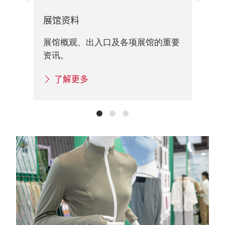
一
一
步
步
旅
展馆资料
展
展馆概观、出入口及各项展馆的重要
讯
资讯。
了解更多