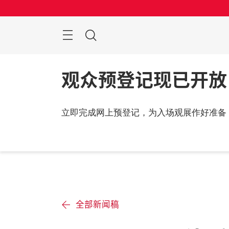
跳
过
菜
搜
单
索
观众预登记现已开放
立即完成网上预登记，为入场观展作好准备
全部新闻稿