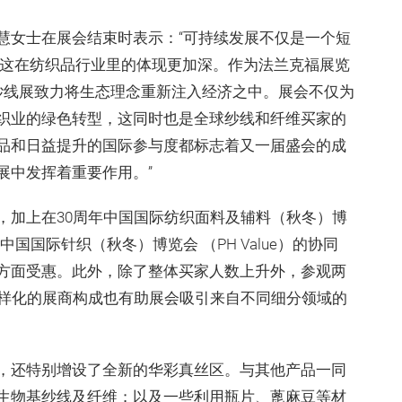
慧女士在展会结束时表示：“可持续发展不仅是一个短
而这在纺织品行业里的体现更加深。作为法兰克福展览
xpo秋季纱线展致力将生态理念重新注入经济之中。展会不仅为
织业的绿色转型，这同时也是全球纱线和纤维买家的
品和日益提升的国际参与度都标志着又一届盛会的成
展中发挥着重要作用。”
，加上在30周年中国国际纺织面料及辅料（秋冬）博
国国际针织（秋冬）博览会 （PH Value）的协同
流量方面受惠。此外，除了整体买家人数上升外，参观两
而多样化的展商构成也有助展会吸引来自不同细分领域的
，还特别增设了全新的华彩真丝区。与其他产品一同
生物基纱线及纤维；以及一些利用瓶片、蓖麻豆等材