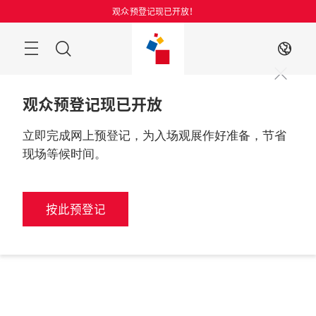
跳
观众预登记现已开放！
过
菜
搜
ZH
单
索
观众预登记现已开放
立即完成网上预登记，为入场观展作好准备，节省
现场等候时间。
按此预登记