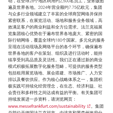
动，在全球28个地区聘用约2,500名员工，业务版图
遍及世界各地。2024年营业额约7.75亿欧元，集团
与众多行业领域建立了丰富的全球商贸网络并保持
紧密联系，在展览活动、场地和服务业务领域，高
效满足客户的商业利益和全方位需求。法兰克福展
览集团核心优势在于遍布世界各地庞大、紧密的国
际行销网络，覆盖全球约180个国家。多元化的服务
呈现在活动现场及网络平台的各个环节，确保遍布
世界各地的客户在策划、组织及进行活动时，能持
续享受到高品质及灵活性。我们正在通过新的商业
模式积极拓展数字化服务范畴，可提供的服务类型
包括租用展览场地、展会搭建、市场推广、人力安
排以及餐饮供应。作为核心战略体系之一，集团积
极实践可持续化经营理念，在生态、经济利益、社
会责任和多样性之间达成有益的平衡。有关集团可
持续发展进一步资料，请浏览网页：
www.messefrankfurt.com/sustainability
。集团
总部位于德国法兰克福市，由该市和黑森州政府分