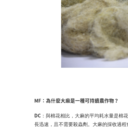
步
MF：為什麼大麻是一種可持續農作物？
DC
：與棉花相比，大麻的平均耗水量是棉
長迅速，且不需要殺蟲劑。大麻的採收過程