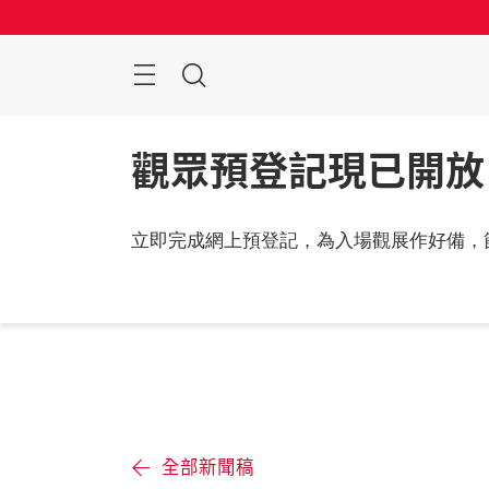
跳
過
目
搜
錄
索
觀眾預登記現已開放
立即完成網上預登記，為入場觀展作好備，
全部新聞稿