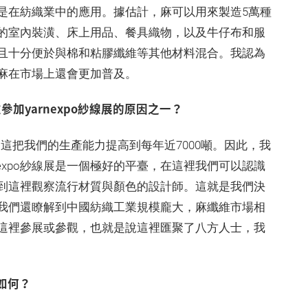
是在紡織業中的應用。據估計，麻可以用來製造5萬種
的室內裝潢、床上用品、餐具織物，以及牛仔布和服
且十分便於與棉和粘膠纖維等其他材料混合。我認為
麻在市場上還會更加普及。
加yarnexpo紗線展的原因之一？
這把我們的生產能力提高到每年近7000噸。因此，我
expo紗線展是一個極好的平臺，在這裡我們可以認識
到這裡觀察流行材質與顏色的設計師。這就是我們決
而且我們還瞭解到中國紡織工業規模龐大，麻纖維市場相
這裡參展或參觀，也就是說這裡匯聚了八方人士，我
驗如何？