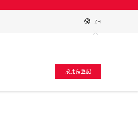
ZH
按此預登記