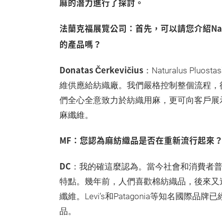
麻的潛力進行了探討。
法蘭克福展覽公司：首先，可以請您介紹Natura
的產品嗎？
Donatas Čerkevičius
：Naturalus P
維供應給紡織廠。我們嚴格控制整個流程，
們全心全意致力於紡織用麻，更可向客戶展
麻纖維。
MF：您認為麻紡織品是否在重新流行起來
DC
：我的確這麼認為。當今社會和消費者
特點。幾年前，人們喜歡棉紡織品，後來又
纖維。Levi’s和Patagonia等知名國
品。