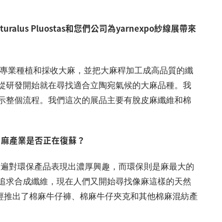
lus Pluostas和您們公司為yarnexpo紗線展帶來
luostas專業種植和採收大麻，並把大麻稈加工成高品質的纖
從研發開始就在尋找適合立陶宛氣候的大麻品種。我
示整個流程。我們這次的展品主要有脫皮麻纖維和棉
？麻產業是否正在復蘇？
普遍對環保產品表現出濃厚興趣，而環保則是麻最大的
追求合成纖維，現在人們又開始尋找像麻這樣的天然
際品牌已經推出了棉麻牛仔褲、棉麻牛仔夾克和其他棉麻混紡產