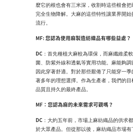
麼它的根也會有三米深，收割時這些根會把
完全生物降解。大麻的這些特性讓業界開始
流行。
MF: 您認為使用麻製造紡織品有哪些益處？
DC
：首先種植大麻較為環保，而麻纖維柔
菌、防紫外線和透氣等實用功能。麻能夠調
因此穿著舒適。對於那些厭倦了只能穿一季
著多年的理想選擇。作為生產者，我們的目
品質且持久的最終產品。
MF：您認為麻的未來需求可觀嗎？
DC
：大約五年前，市場上麻紡織品的供求
於大眾產品。但從那以後，麻紡織品市場有