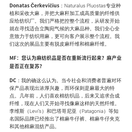
Donatas Čerkevičius
：Naturalus Pluostas专业种
植和采收大麻，并把大麻秆加工成高质量的纤维供
应给纺织厂。我们严格把控整个流程，从研发开始
就在寻找适合立陶宛气候的大麻品种。我们全心全
意致力于纺织用麻，更可向客户展示整个流程。我
们这次的展品主要有脱皮麻纤维和棉麻纤维。
MF：您认为麻纺织品是否在重新流行起来？麻产业
是否正在复苏？
DC
：我的确这么认为。当今社会和消费者普遍对环
保产品表现出浓厚兴趣，而环保则是麻最大的特
点。几年前，人们喜欢棉纺织品，后来又追求合成
纤维，现在人们又开始寻找像麻这样的天然纤维。
李维斯（Levi’s）和巴塔哥尼亚（Patagonia）等知
名国际品牌已经推出了棉麻牛仔裤、棉麻牛仔夹克
和其他棉麻混纺产品。