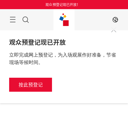
跳
观众预登记现已开放！
过
菜
搜
ZH
单
索
观众预登记现已开放
立即完成网上预登记，为入场观展作好准备，节省
现场等候时间。
按此预登记