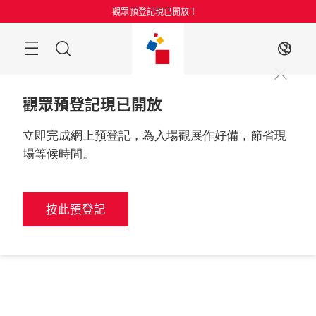
跳
觀眾預登記現已開放！
過
目
搜
ZH
錄
索
觀眾預登記現已開放
立即完成網上預登記，為入場觀展作好備，節省現
場等候時間。
按此預登記