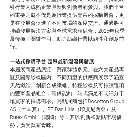
引行業內成熟企業與新興創新者的參與。我們平台
的重要之處不僅是為行業提供豐富的採購機會，更
是在於展會促進了不同市場的深度交流。通過將可
持續發展解決方案與全球需求相結合，2025年秋季
展發揮了關鍵作用，助力紡織行業以韌性和創意前
行。」
一站式採購平台 匯聚最新潮流與發展
本屆展商產品廣泛，買家群體多元。在六大產品專
區及國際紗線區內，不同類型的供應商展示了涵蓋
天然纖維、創新合成纖維、特種紗線及可持續選項
的豐富產品組合，確保能夠一站式滿足不同細分市
場買家的採購需求。亮點展商包括Docotton Group
AS（土耳其）、PT Dan Liris（印度尼西亞）及
Rutex GmbH（德國）等，其以創新和緊貼市場優
勢，廣受買家青睞。