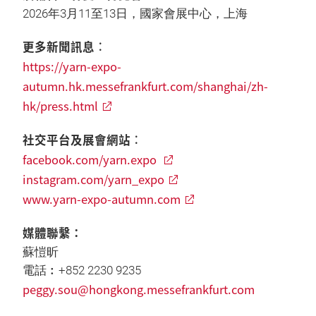
2026年3月11至13日，國家會展中心，上海
更多新聞訊息︰
https://yarn-expo-
autumn.hk.messefrankfurt.com/shanghai/zh-
hk/press.html
社交平台及展會網站︰
facebook.com/yarn.expo
instagram.com/yarn_expo
www.yarn-expo-autumn.com
媒體聯繫：
蘇愷昕
電話︰+852 2230 9235
peggy.sou@hongkong.messefrankfurt.com