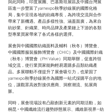
與此同時，印度展團、巴基斯坦展區及中國台灣展
區進一步豐富了yarnexpo秋季紗線展的國際化格
局，集中呈現各地的紡織專長，為跨境交流與合作
帶來了新機遇。產品多樣性強、涵蓋面廣，為來自
紡紗業、針織業、時尚品牌及產業鏈上下游的各類
型專業買家帶來了各式各樣的選擇。
展會與中國國際紡織面料及輔料（秋冬）博覽會、
中國國際服裝服飾博覽會（CHIC）及中國國際針織
（秋冬）博覽會（PH Value）同期舉辦，促進跨領
域交流，使行業買家能夠輕易選購多品類紡織產
品。多展聯動不僅提升了展會吸引力，也鞏固了
yarnexpo秋季紗線展作為國際一站式採購平台的地
位，讓觀眾高效對接供應商、洞察潮流、拓展商
脈。
同時，展會現場設有凸顯創新元素的同期活動，如
桐昆 • 中國纖維流行趨勢靜態展示、纖維新視界—紡