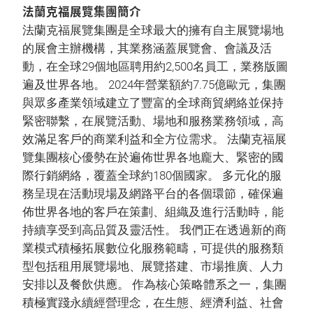
法蘭克福展覽集團簡介
法蘭克福展覽集團是全球最大的擁有自主展覽場地
的展會主辦機構，其業務涵蓋展覽會、會議及活
動，在全球29個地區聘用約2,500名員工，業務版圖
遍及世界各地。 2024年營業額約7.75億歐元，集團
與眾多產業領域建立了豐富的全球商貿網絡並保持
緊密聯繫，在展覽活動、場地和服務業務領域，高
效滿足客戶的商業利益和全方位需求。 法蘭克福展
覽集團核心優勢在於遍佈世界各地龐大、緊密的國
際行銷網絡，覆蓋全球約180個國家。 多元化的服
務呈現在活動現場及網路平台的各個環節，確保遍
佈世界各地的客戶在策劃、組織及進行活動時，能
持續享受到高品質及靈活性。 我們正在透過新的商
業模式積極拓展數位化服務範疇，可提供的服務類
型包括租用展覽場地、展覽搭建、市場推廣、人力
安排以及餐飲供應。 作為核心策略體系之一，集團
積極實踐永續經營理念，在生態、經濟利益、社會