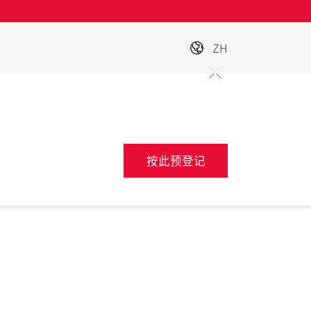
ZH
按此预登记