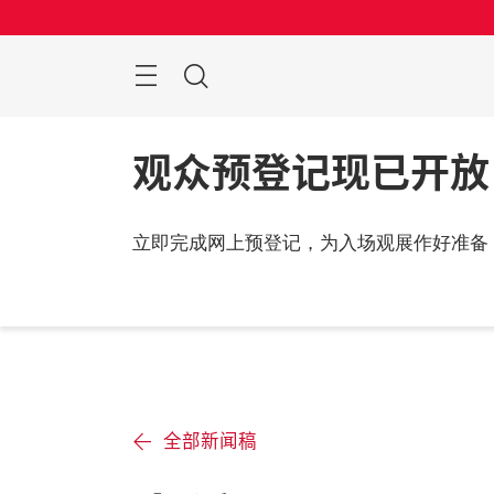
跳
过
菜
搜
单
索
观众预登记现已开放
立即完成网上预登记，为入场观展作好准备
全部新闻稿