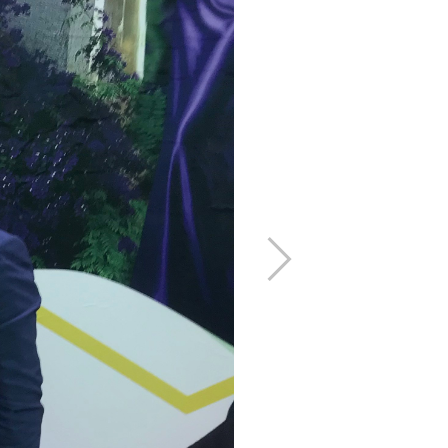
下
一
步