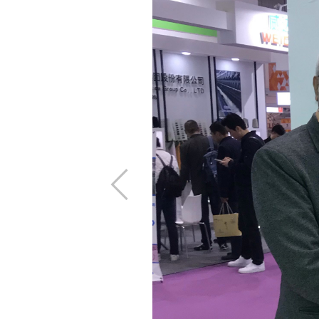
上
一
步