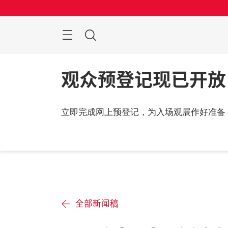
跳
过
菜
搜
单
索
观众预登记现已开放
立即完成网上预登记，为入场观展作好准备
全部新闻稿